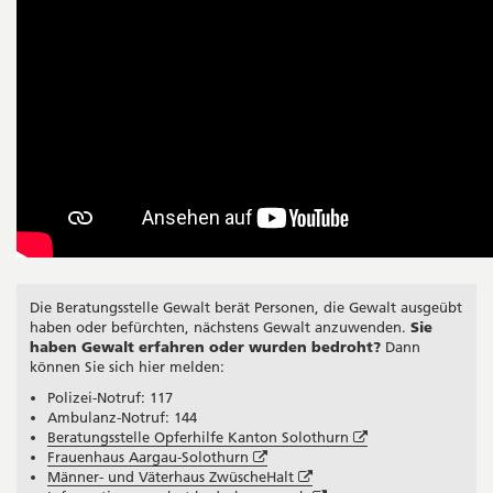
Die Beratungsstelle Gewalt berät Personen, die Gewalt ausgeübt
haben oder befürchten, nächstens Gewalt anzuwenden.
Sie
haben Gewalt erfahren oder wurden bedroht?
Dann
können Sie sich hier melden:
Polizei-Notruf: 117
Ambulanz-Notruf: 144
Öffnet
Beratungsstelle Opferhilfe Kanton Solothurn
Öffnet
in
Frauenhaus Aargau-Solothurn
in
Öffnet
neuem
Männer- und Väterhaus ZwüscheHalt