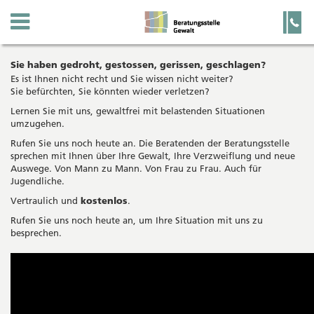
Kanton
Navigation
Hauptnavigation
Service-
Navigation
Solothurn
und
Wichtige
beratunggewalt
Suche
Sie haben gedroht, gestossen, gerissen, geschlagen?
Seiten
Es ist Ihnen nicht recht und Sie wissen nicht weiter?
Sie befürchten, Sie könnten wieder verletzen?
Lernen Sie mit uns, gewaltfrei mit belastenden Situationen
Startseite
umzugehen.
Hauptnavigation
Inhalt
Rufen Sie uns noch heute an. Die Beratenden der Beratungsstelle
Sitemap
sprechen mit Ihnen über Ihre Gewalt, Ihre Verzweiflung und neue
Suche
Auswege. Von Mann zu Mann. Von Frau zu Frau. Auch für
Jugendliche.
Vertraulich und
kostenlos
.
Rufen Sie uns noch heute an, um Ihre Situation mit uns zu
besprechen.