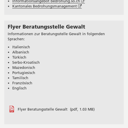
neuem
in
Öffnet
Fenster
Informationsangebot bedrohung.so.ch
Fenster
neuem
Öffnet
in
Kantonales Bedrohungsmanagement
Fenster
in
neuem
neuem
Fenster
Fenster
Flyer Beratungsstelle Gewalt
Informationen zur Beratungsstelle Gewalt in folgenden
Sprachen:
Italienisch
Albanisch
Türkisch
Serbo-Kroatisch
Mazedonisch
Portugiesisch
Tamilisch
Französisch
Englisch
Flyer Beratungsstelle Gewalt
(pdf, 1.03 MB)