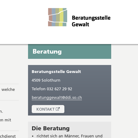
Seitenleiste
Sie
Beratung
befinden
sich
Beratungsstelle Gewalt
gerade
4509 Solothurn
in:
Telefon 032 627 29 92
, welche
beratunggewalt@ddi.so.ch
ÖFFNET
KONTAKT
n.
IN
en mit
NEUEM
FENSTER
Die Beratung
richtet sich an Männer, Frauen und
schdienst