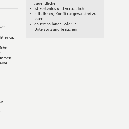
Jugendliche
ist kostenlos und vertraulich
hilft Ihnen, Konflikte gewaltfrei zu
lösen
dauert so lange, wie Sie
zwei
Unterstützung brauchen
t es ca.
äche
n
sammen.
eine
is
n