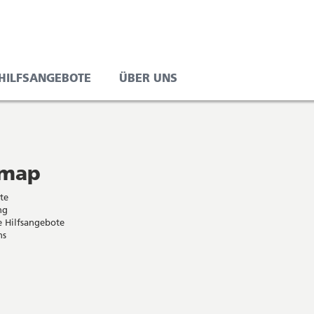
 HILFSANGEBOTE
ÜBER UNS
emap
ite
ng
e Hilfsangebote
ns