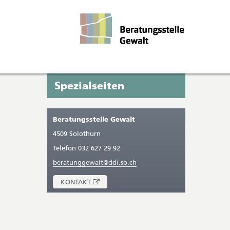
Seitenleiste
Sie
Spezialseiten
befinden
sich
Beratungsstelle Gewalt
gerade
4509 Solothurn
in:
Telefon 032 627 29 92
beratunggewalt@ddi.so.ch
ÖFFNET
KONTAKT
IN
NEUEM
FENSTER